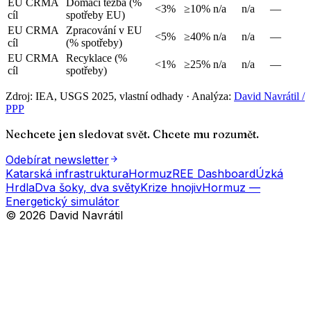
EU CRMA
Domácí těžba (%
<3%
≥10%
n/a
n/a
—
cíl
spotřeby EU)
EU CRMA
Zpracování v EU
<5%
≥40%
n/a
n/a
—
cíl
(% spotřeby)
EU CRMA
Recyklace (%
<1%
≥25%
n/a
n/a
—
cíl
spotřeby)
Zdroj:
IEA, USGS 2025, vlastní odhady
·
Analýza:
David Navrátil /
PPP
Nechcete jen sledovat svět. Chcete mu rozumět.
Odebírat newsletter
Katarská infrastruktura
Hormuz
REE Dashboard
Úzká
Hrdla
Dva šoky, dva světy
Krize hnojiv
Hormuz —
Energetický simulátor
© 2026 David Navrátil