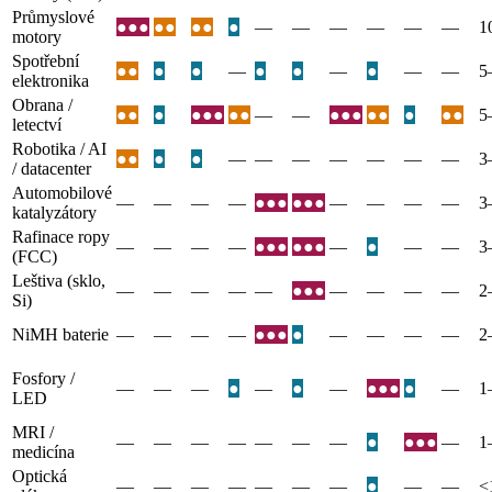
Průmyslové
●●●
●●
●●
●
—
—
—
—
—
—
1
motory
Spotřební
●●
●
●
—
●
●
—
●
—
—
5
elektronika
Obrana /
●●
●
●●●
●●
—
—
●●●
●●
●
●●
5
letectví
Robotika / AI
●●
●
●
—
—
—
—
—
—
—
3
/ datacenter
Automobilové
—
—
—
—
●●●
●●●
—
—
—
—
3
katalyzátory
Rafinace ropy
—
—
—
—
●●●
●●●
—
●
—
—
3
(FCC)
Leštiva (sklo,
—
—
—
—
—
●●●
—
—
—
—
2
Si)
NiMH baterie
—
—
—
—
●●●
●
—
—
—
—
2
Fosfory /
—
—
—
●
—
●
—
●●●
●
—
1
LED
MRI /
—
—
—
—
—
—
—
●
●●●
—
1
medicína
Optická
—
—
—
—
—
—
—
●
—
—
<