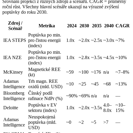
Srovnání projekcí z různých zdrojů a scénářů. CAGR = průměrný
roční růst. Všechny hlavní scénáře ukazují na výrazné zvýšení
poptávky do roku 2030.
Zdroj /
Metrika
2024
2030
2035
2040
CAGR
Scénář
Poptávka po min.
IEA STEPS
pro čistou energii
1.0x
~2.0x
~2.5x
~3.0x
~7%
(index)
Poptávka po min.
IEA NZE
pro čistou energii
1.0x
~2.8x
~3.5x
~4.5x
~10%
(index)
Magnetické REE
McKinsey
~59
~100
~176
n/a
~7–8%
(kt)
Adamas
Trh magn. REE
~10
~25
~45
~68
~13%
Intelligence
oxidů (mld. USD)
Bloomberg
Čínský podíl
~90%
~69%
n/a
n/a
—
Intelligence
rafinace NdPr (%)
Poptávka v EV
4.0–
~10–
Deloitte
1.0x
~2.0x
~3.5x
sektoru (index)
8.0x
15%
Neuspokojená
Adamas
poptávka (mld.
~0
~2
~5
>7
—
Intelligence
USD)