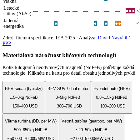
vlákna
Letecké
—
—
—
—
—
—
—
—
—
●●●
<
slitiny (Al-Sc)
Jaderná
—
—
●
—
—
—
●
●
●●
—
<
energetika
Zdroj:
firemní specifikace, IEA 2025
·
Analýza:
David Navrátil /
PPP
Materiálová náročnost klíčových technologií
Kolik kilogramů neodymových magnetů (NdFeB) potřebuje každá
technologie. Klikněte na kartu pro detail obsahu jednotlivých prvků.
BEV sedan (typický)
BEV SUV / dual motor
Hybridní auto (HEV)
1.5–3
kg NdFeB
3–5
kg NdFeB
0.8–1.5
kg NdFeB
~150–400
USD
~300–700
USD
~100–200
USD
Větrná turbína (DD, per MW)
Větrná turbína (gearbox, per MW)
500–650
kg NdFeB
~20–50
kg NdFeB
~50 000–70 000/MW
USD
~2 000–5 000/MW
USD