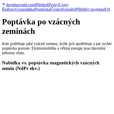
davidnavratil.com
|
Přehled
|
Prvky
|
Ceny
|
Řetězec
|
Geopolitika
|
Poptávka
|
Česko
|
Scénáře
|
Příběh
|
O projektu
|
EN
Poptávka po vzácných
zeminách
Kdo potřebuje jaké vzácné zeminy, kolik jich spotřebuje a jak rychle
poptávka poroste. Elektromobilita a větrná energie jsou hlavními
tahouny růstu.
Nabídka vs. poptávka magnetických vzácných
zemin (NdPr ekv.)