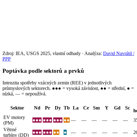
Zdroj:
IEA, USGS 2025, vlastní odhady
·
Analýza:
David Navrátil /
PPP
Poptávka podle sektorů a prvků
Intenzita spotřeby vzácných zemin (REE) v jednotlivých
průmyslových sektorech. ●●● = vysoká závislost, ●● = střední, ● =
nízká, — = nepoužívá.
Sektor
Nd
Pr
Dy
Tb
La
Ce
Sm
Y
Gd
Sc
h
EV motory
●●●
●●●
●●●
●●
—
—
—
—
—
—
3
(PM)
Větrné
●●●
●●●
●●
●
—
—
—
—
—
—
2
turbíny (DD)