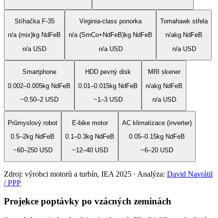
Stíhačka F-35
Virginia-class ponorka
Tomahawk střela
n/a (mix)
kg NdFeB
n/a (SmCo+NdFeB)
kg NdFeB
n/a
kg NdFeB
n/a
USD
n/a
USD
n/a
USD
Smartphone
HDD pevný disk
MRI skener
0.002–0.005
kg NdFeB
0.01–0.015
kg NdFeB
n/a
kg NdFeB
~0.50–2
USD
~1–3
USD
n/a
USD
Průmyslový robot
E-bike motor
AC klimatizace (inverter)
0.5–2
kg NdFeB
0.1–0.3
kg NdFeB
0.05–0.15
kg NdFeB
~60–250
USD
~12–40
USD
~6–20
USD
Zdroj:
výrobci motorů a turbín, IEA 2025
·
Analýza:
David Navrátil
/ PPP
Projekce poptávky po vzácných zeminách