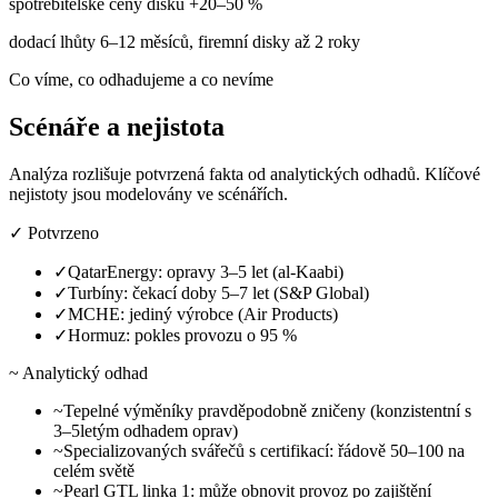
spotřebitelské ceny disků +20–50 %
dodací lhůty 6–12 měsíců, firemní disky až 2 roky
Co víme, co odhadujeme a co nevíme
Scénáře a nejistota
Analýza rozlišuje potvrzená fakta od analytických odhadů. Klíčové
nejistoty jsou modelovány ve scénářích.
✓
Potvrzeno
✓
QatarEnergy: opravy 3–5 let (al-Kaabi)
✓
Turbíny: čekací doby 5–7 let (S&P Global)
✓
MCHE: jediný výrobce (Air Products)
✓
Hormuz: pokles provozu o 95 %
~
Analytický odhad
~
Tepelné výměníky pravděpodobně zničeny (konzistentní s
3–5letým odhadem oprav)
~
Specializovaných svářečů s certifikací: řádově 50–100 na
celém světě
~
Pearl GTL linka 1: může obnovit provoz po zajištění