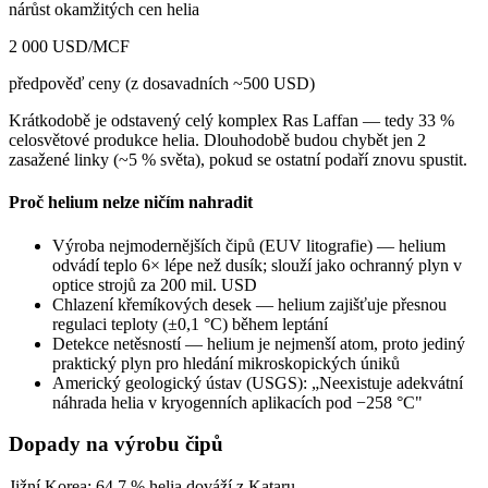
nárůst okamžitých cen helia
2 000 USD/MCF
předpověď ceny (z dosavadních ~500 USD)
Krátkodobě je odstavený celý komplex Ras Laffan — tedy 33 %
celosvětové produkce helia. Dlouhodobě budou chybět jen 2
zasažené linky (~5 % světa), pokud se ostatní podaří znovu spustit.
Proč helium nelze ničím nahradit
Výroba nejmodernějších čipů (EUV litografie) — helium
odvádí teplo 6× lépe než dusík; slouží jako ochranný plyn v
optice strojů za 200 mil. USD
Chlazení křemíkových desek — helium zajišťuje přesnou
regulaci teploty (±0,1 °C) během leptání
Detekce netěsností — helium je nejmenší atom, proto jediný
praktický plyn pro hledání mikroskopických úniků
Americký geologický ústav (USGS): „Neexistuje adekvátní
náhrada helia v kryogenních aplikacích pod −258 °C"
Dopady na výrobu čipů
Jižní Korea: 64,7 % helia dováží z Kataru