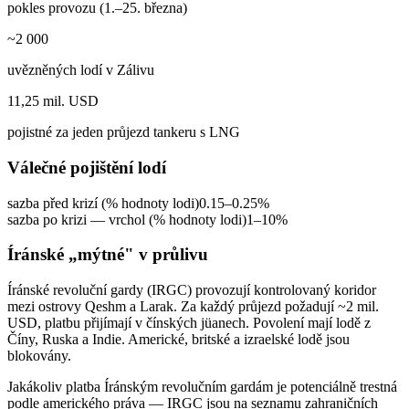
pokles provozu (1.–25. března)
~2 000
uvězněných lodí v Zálivu
11,25 mil. USD
pojistné za jeden průjezd tankeru s LNG
Válečné pojištění lodí
sazba před krizí (% hodnoty lodi)
0.15–0.25%
sazba po krizi — vrchol (% hodnoty lodi)
1–10%
Íránské „mýtné" v průlivu
Íránské revoluční gardy (IRGC) provozují kontrolovaný koridor
mezi ostrovy Qeshm a Larak. Za každý průjezd požadují ~2 mil.
USD, platbu přijímají v čínských jüanech. Povolení mají lodě z
Číny, Ruska a Indie. Americké, britské a izraelské lodě jsou
blokovány.
Jakákoliv platba Íránským revolučním gardám je potenciálně trestná
podle amerického práva — IRGC jsou na seznamu zahraničních