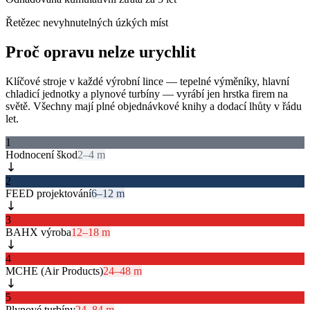
Řetězec nevyhnutelných úzkých míst
Proč opravu nelze urychlit
Klíčové stroje v každé výrobní lince — tepelné výměníky, hlavní
chladicí jednotky a plynové turbíny — vyrábí jen hrstka firem na
světě. Všechny mají plné objednávkové knihy a dodací lhůty v řádu
let.
1
Hodnocení škod
2–4 m
2
FEED projektování
6–12 m
3
BAHX výroba
12–18 m
4
MCHE (Air Products)
24–48 m
5
Plynové turbíny
24–84 m