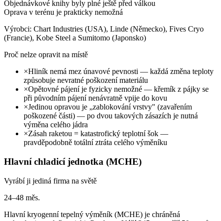
Objednávkové knihy byly plné ještě před válkou
Oprava v terénu je prakticky nemožná
Výrobci: Chart Industries (USA), Linde (Německo), Fives Cryo
(Francie), Kobe Steel a Sumitomo (Japonsko)
Proč nelze opravit na místě
×
Hliník nemá mez únavové pevnosti — každá změna teploty
způsobuje nevratné poškození materiálu
×
Opětovné pájení je fyzicky nemožné — křemík z pájky se
při původním pájení nenávratně vpije do kovu
×
Jedinou opravou je „zablokování vrstvy" (zavařením
poškozené části) — po dvou takových zásazích je nutná
výměna celého jádra
×
Zásah raketou = katastrofický teplotní šok —
pravděpodobně totální ztráta celého výměníku
Hlavní chladicí jednotka (MCHE)
Vyrábí ji jediná firma na světě
24–48 měs.
Hlavní kryogenní tepelný výměník (MCHE) je chráněná