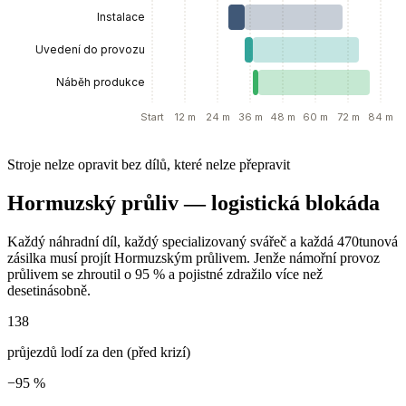
Instalace
Uvedení do provozu
Náběh produkce
Start
12 m
24 m
36 m
48 m
60 m
72 m
84 m
Stroje nelze opravit bez dílů, které nelze přepravit
Hormuzský průliv — logistická blokáda
Každý náhradní díl, každý specializovaný svářeč a každá 470tunová
zásilka musí projít Hormuzským průlivem. Jenže námořní provoz
průlivem se zhroutil o 95 % a pojistné zdražilo více než
desetinásobně.
138
průjezdů lodí za den (před krizí)
−95 %