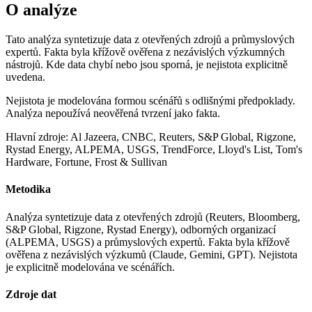
O analýze
Tato analýza syntetizuje data z otevřených zdrojů a průmyslových
expertů. Fakta byla křížově ověřena z nezávislých výzkumných
nástrojů. Kde data chybí nebo jsou sporná, je nejistota explicitně
uvedena.
Nejistota je modelována formou scénářů s odlišnými předpoklady.
Analýza nepoužívá neověřená tvrzení jako fakta.
Hlavní zdroje: Al Jazeera, CNBC, Reuters, S&P Global, Rigzone,
Rystad Energy, ALPEMA, USGS, TrendForce, Lloyd's List, Tom's
Hardware, Fortune, Frost & Sullivan
Metodika
Analýza syntetizuje data z otevřených zdrojů (Reuters, Bloomberg,
S&P Global, Rigzone, Rystad Energy), odborných organizací
(ALPEMA, USGS) a průmyslových expertů. Fakta byla křížově
ověřena z nezávislých výzkumů (Claude, Gemini, GPT). Nejistota
je explicitně modelována ve scénářích.
Zdroje dat