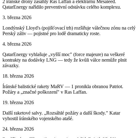
2 íránské drony zasáhly Ras Laffan a elektrárnu Mesaieed.
QatarEnergy nařídilo preventivní odstávku celého komplexu.
3. března 2026
Londýnský Lloyd's (pojišťovací trh) rozšiřuje válečnou zónu na celý
Perský záliv — pojistné pro lodě dramaticky roste.
4. března 2026
QatarEnergy vyhlašuje „vyšší moc" (force majeure) na veškeré
kontrakty na dodávky LNG — tedy že kvůli válce nemůže plnit
závazky.
18. března 2026
Íránské balistické rakety MaRV — 1 pronikla obranou Patriot.
Požáry a „značné poškození" v Ras Laffan.
19. března 2026
Další raketové salvy. „Rozsáhlé požáry a další škody." Katar
vyhostil íránského vojenského atašé.
24. března 2026