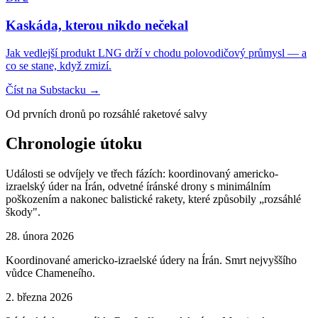
Kaskáda, kterou nikdo nečekal
Jak vedlejší produkt LNG drží v chodu polovodičový průmysl — a
co se stane, když zmizí.
Číst na Substacku
→
Od prvních dronů po rozsáhlé raketové salvy
Chronologie útoku
Události se odvíjely ve třech fázích: koordinovaný americko-
izraelský úder na Írán, odvetné íránské drony s minimálním
poškozením a nakonec balistické rakety, které způsobily „rozsáhlé
škody".
28. února 2026
Koordinované americko-izraelské údery na Írán. Smrt nejvyššího
vůdce Chameneího.
2. března 2026