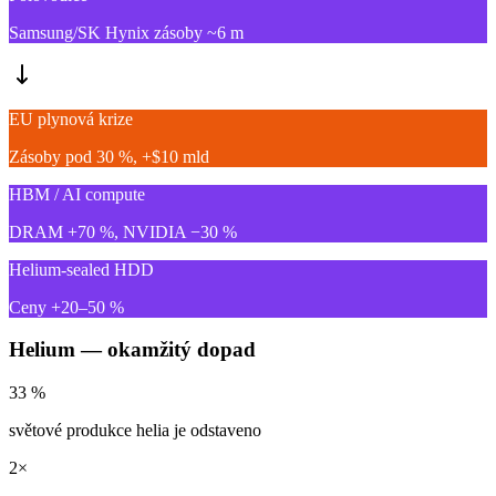
Samsung/SK Hynix zásoby ~6 m
EU plynová krize
Zásoby pod 30 %, +$10 mld
HBM / AI compute
DRAM +70 %, NVIDIA −30 %
Helium-sealed HDD
Ceny +20–50 %
Helium — okamžitý dopad
33 %
světové produkce helia je odstaveno
2×