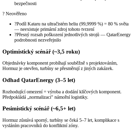
bezpečnosti
?
Neověřeno
?
Podíl Kataru na ultračistém heliu (99,9999 %) = 80 % světa
— neexistuje primární zdroj tohoto tvrzení
?
Přesný rozsah poškození jednotlivých strojů — QatarEnergy
podrobnosti nezveřejnilo
Optimistický scénář (~3,5 roku)
Objednávky komponent probíhají souběžně s projektováním,
Hormuz je otevřen, turbíny se přesměrují z jiných zakázek.
Odhad QatarEnergy (3–5 let)
Rozhodující omezení = výroba a dodání klíčových komponent.
Předpokládá „normalizaci" námořní logistiky.
Pesimistický scénář (~6,5+ let)
Hormuz zůstává sporný, turbíny se čeká 5–7 let, komplikace s
vysláním pracovníků do konfliktní zóny.