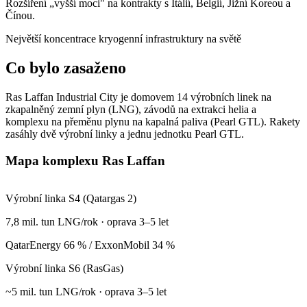
Rozšíření „vyšší moci" na kontrakty s Itálií, Belgií, Jižní Koreou a
Čínou.
Největší koncentrace kryogenní infrastruktury na světě
Co bylo zasaženo
Ras Laffan Industrial City je domovem 14 výrobních linek na
zkapalněný zemní plyn (LNG), závodů na extrakci helia a
Zasaženo raketou
komplexu na přeměnu plynu na kapalná paliva (Pearl GTL). Rakety
Preventivní odstávka
zasáhly dvě výrobní linky a jednu jednotku Pearl GTL.
Stavba pozastavena
V provozu (omezeně)
Mapa komplexu Ras Laffan
Leaflet
|
©
OSM
©
CARTO
+
Výrobní linka S4 (Qatargas 2)
−
7,8 mil. tun LNG/rok · oprava 3–5 let
QatarEnergy 66 % / ExxonMobil 34 %
Výrobní linka S6 (RasGas)
~5 mil. tun LNG/rok · oprava 3–5 let