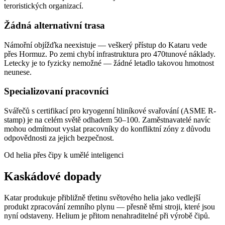
teroristických organizací.
Žádná alternativní trasa
Námořní objížďka neexistuje — veškerý přístup do Kataru vede
přes Hormuz. Po zemi chybí infrastruktura pro 470tunové náklady.
Letecky je to fyzicky nemožné — žádné letadlo takovou hmotnost
neunese.
Specializovaní pracovníci
Svářečů s certifikací pro kryogenní hliníkové svařování (ASME R-
stamp) je na celém světě odhadem 50–100. Zaměstnavatelé navíc
mohou odmítnout vyslat pracovníky do konfliktní zóny z důvodu
odpovědnosti za jejich bezpečnost.
Od helia přes čipy k umělé inteligenci
Kaskádové dopady
Katar produkuje přibližně třetinu světového helia jako vedlejší
produkt zpracování zemního plynu — přesně těmi stroji, které jsou
nyní odstaveny. Helium je přitom nenahraditelné při výrobě čipů.