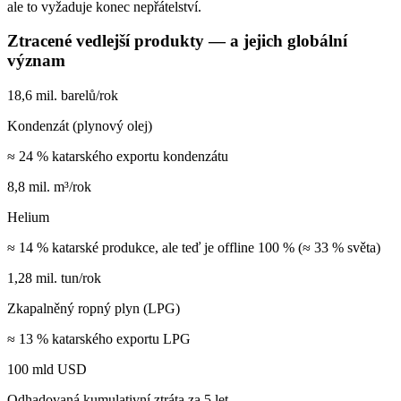
ale to vyžaduje konec nepřátelství.
Ztracené vedlejší produkty — a jejich globální
význam
18,6 mil. barelů/rok
Kondenzát (plynový olej)
≈ 24 % katarského exportu kondenzátu
8,8 mil. m³/rok
Helium
≈ 14 % katarské produkce, ale teď je offline 100 % (≈ 33 % světa)
1,28 mil. tun/rok
Zkapalněný ropný plyn (LPG)
≈ 13 % katarského exportu LPG
100 mld USD
Odhadovaná kumulativní ztráta za 5 let