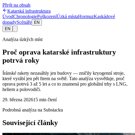
Přejít na obsah
Katarská infrastruktura
Úvod
Chronologie
Poškození
Úzká místa
Hormuz
Kaskádové
dopady
Scénáře
EN
EN
Analýza úzkých míst
Proč oprava katarské infrastruktury
potrvá roky
Íránské rakety nezasáhly jen budovy — zničily kryogenní stroje,
které vyrábí jen pět firem na světě. Tato analýza vysvětluje, proč
oprava potrvá 3 až 5 let a co to znamená pro globální trhy s LNG,
heliem a polovodiči.
29. března 2026
15 min čtení
Podrobná analýza na Substacku
Související články