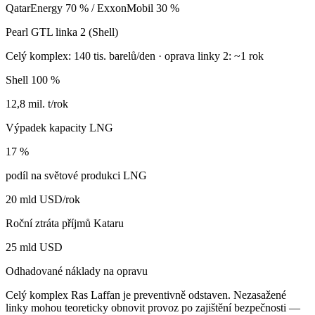
QatarEnergy 70 % / ExxonMobil 30 %
Pearl GTL linka 2 (Shell)
Celý komplex: 140 tis. barelů/den · oprava linky 2: ~1 rok
Shell 100 %
12,8 mil. t/rok
Výpadek kapacity LNG
17 %
podíl na světové produkci LNG
20 mld USD/rok
Roční ztráta příjmů Kataru
25 mld USD
Odhadované náklady na opravu
Celý komplex Ras Laffan je preventivně odstaven. Nezasažené
linky mohou teoreticky obnovit provoz po zajištění bezpečnosti —