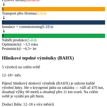
6
Transport přes Hormuz
2–6 m
7
Instalace + commissioning
9–18 m
8
Náběh produkce
2–4 m
Optimistický: ~3,5 roku
Pesimistický: ~6,5+ let
Hliníkové tepelné výměníky (BAHX)
5 výrobců na celém světě
12–18+ měs.
Pájený hliníkový deskový výměník (BAHX) je srdcem každé
výrobní linky. Jde o kryogenní jádra na zakázku — váží až 470 tun,
dosahují výšky 60 metrů a obsahují přes 11 km svarů. Na celém
světě je vyrábí jen pět firem.
Dodací lhůta: 12–18 a více měsíců