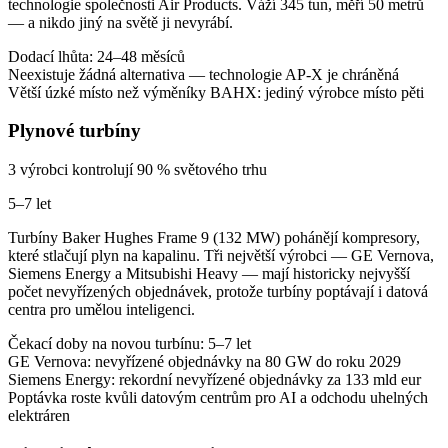
technologie společnosti Air Products. Váží 345 tun, měří 50 metrů
— a nikdo jiný na světě ji nevyrábí.
Dodací lhůta: 24–48 měsíců
Neexistuje žádná alternativa — technologie AP-X je chráněná
Větší úzké místo než výměníky BAHX: jediný výrobce místo pěti
Plynové turbíny
3 výrobci kontrolují 90 % světového trhu
5–7 let
Turbíny Baker Hughes Frame 9 (132 MW) pohánějí kompresory,
které stlačují plyn na kapalinu. Tři největší výrobci — GE Vernova,
Siemens Energy a Mitsubishi Heavy — mají historicky nejvyšší
počet nevyřízených objednávek, protože turbíny poptávají i datová
centra pro umělou inteligenci.
Čekací doby na novou turbínu: 5–7 let
GE Vernova: nevyřízené objednávky na 80 GW do roku 2029
Siemens Energy: rekordní nevyřízené objednávky za 133 mld eur
Poptávka roste kvůli datovým centrům pro AI a odchodu uhelných
elektráren