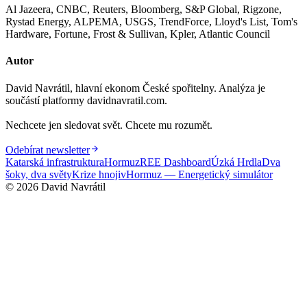
Al Jazeera, CNBC, Reuters, Bloomberg, S&P Global, Rigzone,
Rystad Energy, ALPEMA, USGS, TrendForce, Lloyd's List, Tom's
Hardware, Fortune, Frost & Sullivan, Kpler, Atlantic Council
Autor
David Navrátil, hlavní ekonom České spořitelny. Analýza je
součástí platformy davidnavratil.com.
Nechcete jen sledovat svět. Chcete mu rozumět.
Odebírat newsletter
Katarská infrastruktura
Hormuz
REE Dashboard
Úzká Hrdla
Dva
šoky, dva světy
Krize hnojiv
Hormuz — Energetický simulátor
©
2026
David Navrátil