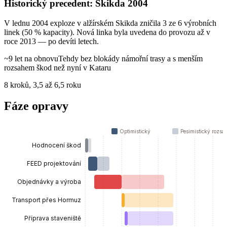
Historický precedent: Skikda 2004
V lednu 2004 exploze v alžírském Skikda zničila 3 ze 6 výrobních
linek (50 % kapacity). Nová linka byla uvedena do provozu až v
roce 2013 — po devíti letech.
~9 let na obnovu
Tehdy bez blokády námořní trasy a s menším
rozsahem škod než nyní v Kataru
8 kroků, 3,5 až 6,5 roku
Fáze opravy
Optimistický
Pesimistický rozsa
Hodnocení škod
FEED projektování
Objednávky a výroba
Transport přes Hormuz
Příprava staveniště