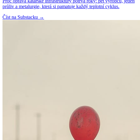
Proč oprava katarské infrastruktury potrvá roky: pět výrobců, jeden
průliv a metalurgie, která si pamatuje každý teplotní cyklus.
Číst na Substacku
→