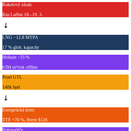
Raketový zásah
Ras Laffan 18.–19. 3.
LNG −12.8 MTPA
17 % glob. kapacity
Helium −33 %
63M m³/rok offline
Pearl GTL
140k bpd
Energetická krize
TTF +70 %, Brent $126
Polovodiče