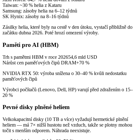
Taiwan: ~30 % helia z Kataru
Samsung: zásoby helia na 6–12 týdnů
SK Hynix: zásoby na 8–16 týdnů
Zásilky helia, které byly na cestě v den útoku, vystačí přibližně do
začátku dubna 2026. Poté hrozí omezení výroby.
Paměti pro AI (HBM)
Trh s pamětmi HBM v roce 2026
54,6 mld USD
Nárůst cen paměťových čipů DRAM
+70 %
NVIDIA RTX 50: výroba snížena o 30–40 % kvůli nedostatku
paměťových čipů
Výrobci počítačů (Lenovo, Dell, HP) varují před zdražením o 15–
20 %
Pevné disky plněné heliem
Velkokapacitní disky (10 TB a více) vyžadují hermetické plnění
heliem — má 7× nižší hustotu než vzduch, takže se plotny mohou
točit s menším odporem. Náhrada neexistuje.