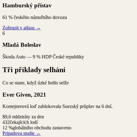
Hamburský přístav
61 % českého námořního dovozu
Zobrazit v atlasu
→
6
Mladá Boleslav
Škoda Auto — 9 % HDP České republiky
Tři příklady selhání
Co se stane, když úzké hrdlo selže
Ever Given, 2021
Kontejnerová loď zablokovala Suezský průplav na 6 dní.
$9,6 mld
ztráty za den
432
čekajících lodí
12 %
globálního obchodu zastaveno
Pripadova studie
→