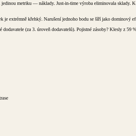
a jedinou metriku — náklady. Just-in-time výroba eliminovala sklady. 
k je extrémně křehký. Narušení jednoho bodu se šíří jako dominový efek
é dodavatele (za 3. úroveň dodavatelů). Pojistné zásoby? Klesly z 59 %
rase