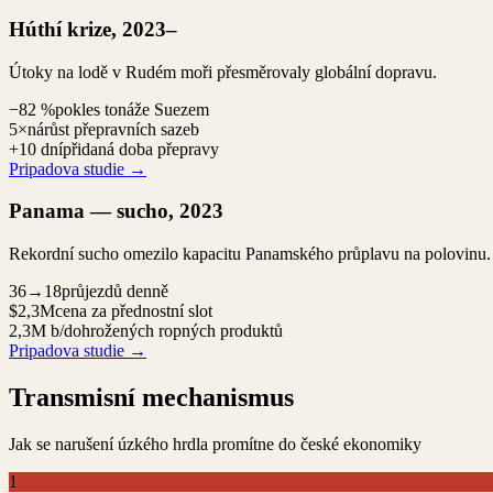
Húthí krize, 2023–
Útoky na lodě v Rudém moři přesměrovaly globální dopravu.
−82 %
pokles tonáže Suezem
5×
nárůst přepravních sazeb
+10 dní
přidaná doba přepravy
Pripadova studie
→
Panama — sucho, 2023
Rekordní sucho omezilo kapacitu Panamského průplavu na polovinu.
36→18
průjezdů denně
$2,3M
cena za přednostní slot
2,3M b/d
ohrožených ropných produktů
Pripadova studie
→
Transmisní mechanismus
Jak se narušení úzkého hrdla promítne do české ekonomiky
1