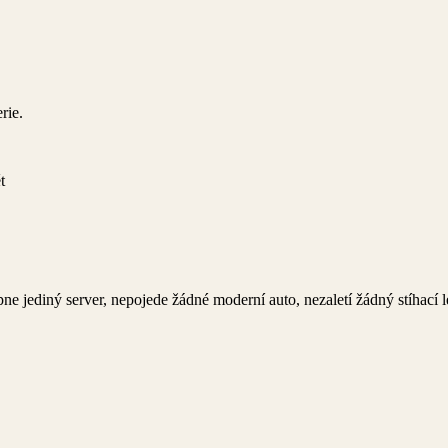
rie.
t
e jediný server, nepojede žádné moderní auto, nezaletí žádný stíhací l