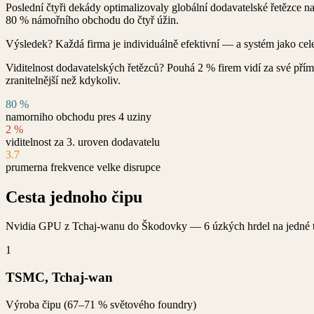
Poslední čtyři dekády optimalizovaly globální dodavatelské řetězce n
80 % námořního obchodu do čtyř úžin.
Výsledek? Každá firma je individuálně efektivní — a systém jako cele
Viditelnost dodavatelských řetězců? Pouhá 2 % firem vidí za své přím
zranitelnější než kdykoliv.
80 %
namorniho obchodu pres 4 uziny
2 %
viditelnost za 3. uroven dodavatelu
3.7
prumerna frekvence velke disrupce
Cesta jednoho čipu
Nvidia GPU z Tchaj-wanu do Škodovky — 6 úzkých hrdel na jedné t
1
TSMC, Tchaj-wan
Výroba čipu (67–71 % světového foundry)