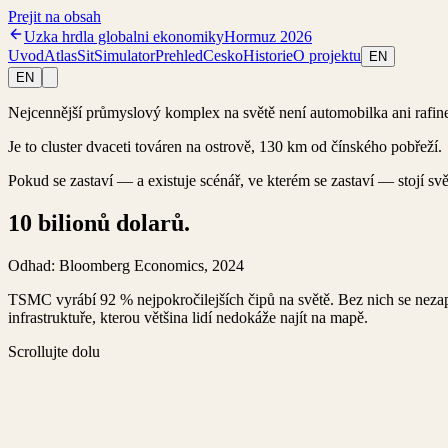
Prejit na obsah
Uzka hrdla globalni ekonomiky
Hormuz 2026
Uvod
Atlas
Sit
Simulator
Prehled
Cesko
Historie
O projektu
EN
EN
Nejcennější průmyslový komplex na světě není automobilka ani rafine
Je to cluster dvaceti továren na ostrově, 130 km od čínského pobřeží.
Pokud se zastaví — a existuje scénář, ve kterém se zastaví — stojí svě
10 bilionů dolarů.
Odhad: Bloomberg Economics, 2024
TSMC vyrábí 92 % nejpokročilejších čipů na světě. Bez nich se nezapn
infrastruktuře, kterou většina lidí nedokáže najít na mapě.
Scrollujte dolu